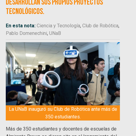
desarrollan sus propios proyectos
tecnológicos.
En esta nota:
Ciencia y Tecnología
,
Club de Robótica
,
Pablo Domenechini
,
UNaB
La UNaB inauguró su Club de Robótica ante más de
350 estudiantes.
Más de 350 estudiantes y docentes de escuelas de