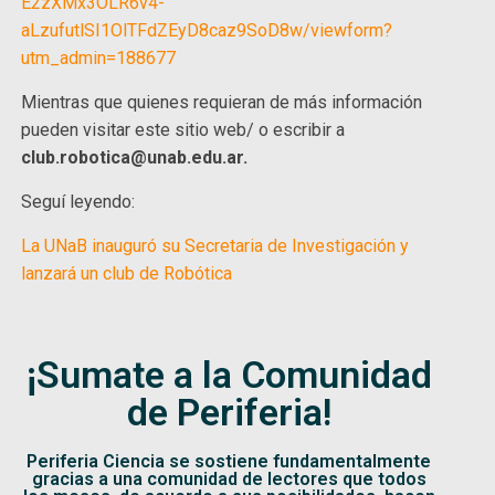
E2zXMx3OLR6v4-
aLzufutlSI1OlTFdZEyD8caz9SoD8w/viewform?
utm_admin=188677
Mientras que quienes requieran de más información
pueden visitar este sitio web/ o escribir a
club.robotica@unab.edu.ar.
Seguí leyendo:
La UNaB inauguró su Secretaria de Investigación y
lanzará un club de Robótica
¡Sumate a la Comunidad
de Periferia!
Periferia Ciencia se sostiene fundamentalmente
gracias a una comunidad de lectores que todos