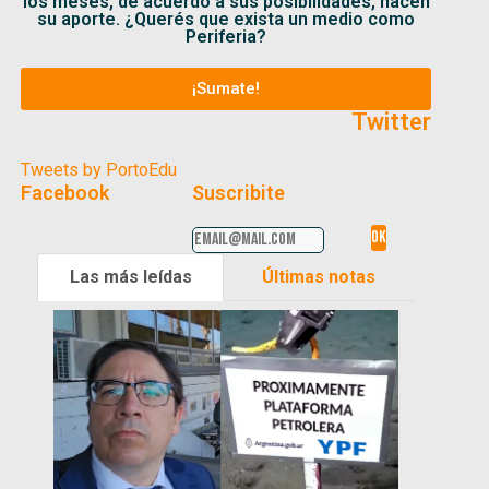
los meses, de acuerdo a sus posibilidades, hacen
su aporte. ¿Querés que exista un medio como
Periferia?
¡Sumate!
Twitter
Tweets by PortoEdu
Facebook
Suscribite
Las más leídas
Últimas notas