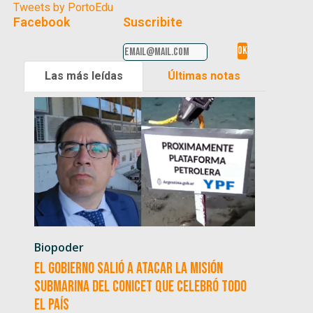
Tweets by PortoEdu
Facebook
Suscribite
Las más leídas
Últimas notas
Biopoder
El Gobierno salió a atacar la misión
submarina del CONICET que celebró todo
el país