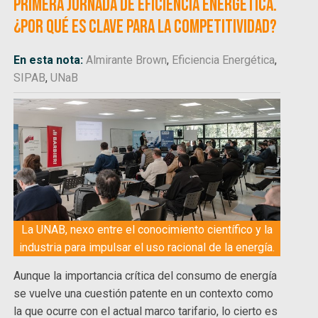
primera Jornada de Eficiencia Energética.
¿Por qué es clave para la competitividad?
En esta nota:
Almirante Brown
,
Eficiencia Energética
,
SIPAB
,
UNaB
La UNAB, nexo entre el conocimiento científico y la
industria para impulsar el uso racional de la energía.
Aunque la importancia crítica del consumo de energía
se vuelve una cuestión patente en un contexto como
la que ocurre con el actual marco tarifario, lo cierto es