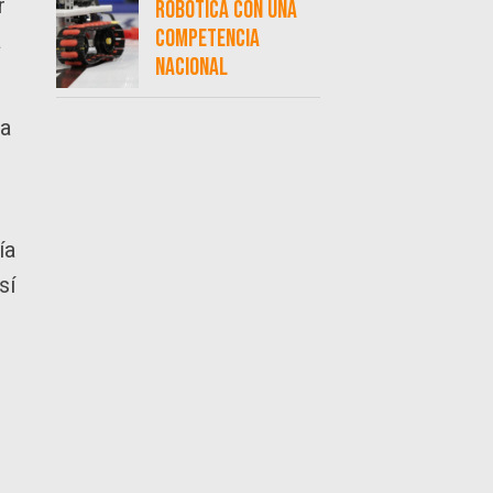
r
robótica con una
competencia
a
nacional
 a
ía
sí