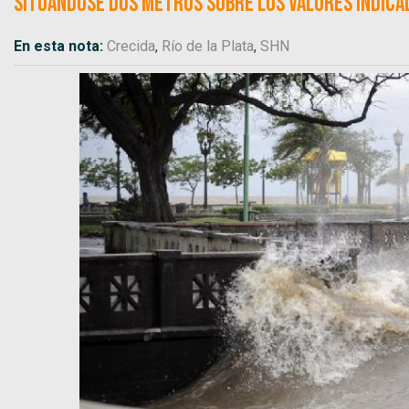
situándose dos metros sobre los valores indicad
En esta nota:
Crecida
,
Río de la Plata
,
SHN