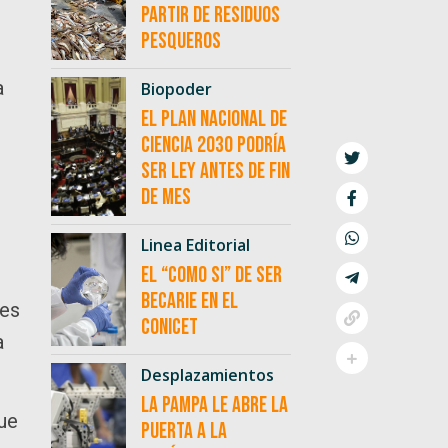
partir de residuos
pesqueros
a
Biopoder
El Plan Nacional de
Ciencia 2030 podría
ser ley antes de fin
de mes
Linea Editorial
El “como si” de ser
becarie en el
nes
CONICET
a
Desplazamientos
La Pampa le abre la
que
puerta a la