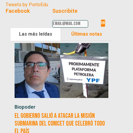
Tweets by PortoEdu
Facebook
Suscribite
Las más leídas
Últimas notas
Biopoder
El Gobierno salió a atacar la misión
submarina del CONICET que celebró todo
el país