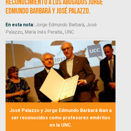
reconocimiento a los abogados Jorge
Edmundo Barbará y José Palazzo.
En esta nota:
Jorge Edmundo Barbará
,
José
Palazzo
,
María Inés Peralta.
,
UNC
José Palazzo y Jorge Edmundo Barbará iban a
ser reconocidos como profesores eméritos
en la UNC.