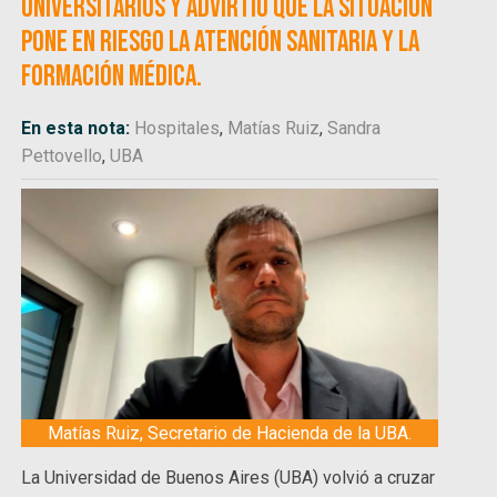
universitarios y advirtió que la situación
pone en riesgo la atención sanitaria y la
formación médica.
En esta nota:
Hospitales
,
Matías Ruiz
,
Sandra
Pettovello
,
UBA
Matías Ruiz, Secretario de Hacienda de la UBA.
La Universidad de Buenos Aires (UBA) volvió a cruzar