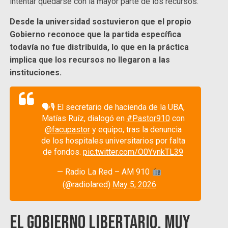
intentar quedarse con la mayor parte de los recursos.
Desde la universidad sostuvieron que el propio
Gobierno reconoce que la partida específica
todavía no fue distribuida, lo que en la práctica
implica que los recursos no llegaron a las
instituciones.
🗣🎙 El secretario de hacienda de la UBA,
Matías Ruíz, dialogó en
#Pastor910
con
@facupastor
y equipo, tras la denuncia
de los hospitales universitarios por falta
de fondos.
pic.twitter.com/O0YvnkTL39
— Radio La Red – AM 910
(@radiolared)
May 5, 2026
El gobierno libertario, muy