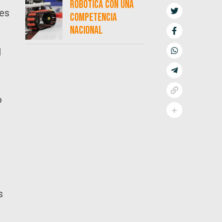
robótica con una
les
competencia
nacional
l
o
s