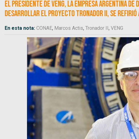
El presidente de VENG, la empresa argentina de
desarrollar el proyecto Tronador II, se refirió 
En esta nota:
CONAE
,
Marcos Actis
,
Tronador II
,
VENG