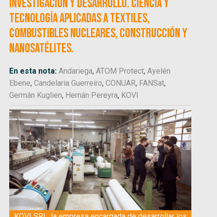
investigación y desarrollo. Ciencia y
Tecnología aplicadas a textiles,
combustibles nucleares, construcción y
nanosatélites.
En esta nota:
Andariega
,
ATOM Protect
,
Ayelén
Ebene
,
Candelaria Guerreiro
,
CONUAR
,
FANSat
,
Germán Kuglien
,
Hernán Pereyra
,
KOVI
KOVI SRL, la empresa encargada de desarrollar los