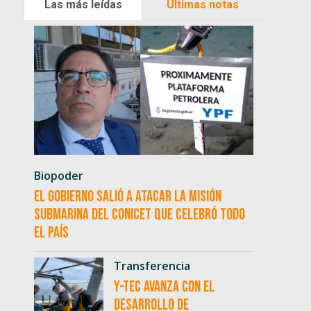
Las más leídas
Últimas notas
Biopoder
El Gobierno salió a atacar la misión
submarina del CONICET que celebró todo
el país
Transferencia
Y-TEC avanza con el
desarrollo de