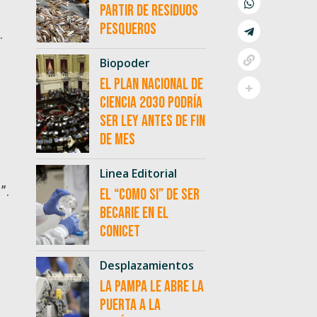
partir de residuos
pesqueros
.
Biopoder
El Plan Nacional de
Ciencia 2030 podría
ser ley antes de fin
de mes
o
s
Linea Editorial
”.
El “como si” de ser
becarie en el
CONICET
Desplazamientos
La Pampa le abre la
puerta a la